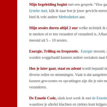
Mijn begeleiding begint
met een gesprek: “Hoe gaa
fysieke start
, kijk ik naar hoe je jouw gewicht nee
bied ik vele andere
Methodieken
aan.
Mijn sessies duren altijd 2 uur
welke techniek ik 
te merken of er iets verandert of veranderd is. Afha
meestal uit 5 – 10 sessies.
Energie, Trilling en frequentie.
Energie
stroomt, 
worden weggehaald kunnen andere oorzaken naar
Hoe je later gaat, staat en ademt
wordt bepaald in
diverse rollen en stemmingen. Vaak is dat aangeleer
kunnen gewoontes en opvattingen zijn die je niet m
veranderen.
De Emotie Code,
sinds kort werk ik met
de Emoti
waardoor je allerlei klachten en ziektes kunt krijg