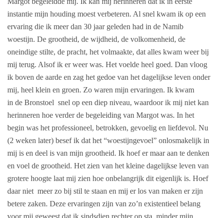
Margot begeleidde mij. Ik kan mij herinneren dat ik in eerste
instantie mijn houding moest verbeteren. Al snel kwam ik op een
ervaring die ik meer dan 30 jaar geleden had in de Namib
woestijn. De grootheid, de wijdheid, de volkomenheid, de
oneindige stilte, de pracht, het volmaakte, dat alles kwam weer bij
mij terug. Alsof ik er weer was. Het voelde heel goed. Dan vloog
ik boven de aarde en zag het gedoe van het dagelijkse leven onder
mij, heel klein en groen.
Zo waren mijn ervaringen. Ik kwam
in de Bronstoel snel op een diep niveau, waardoor ik mij niet kan
herinneren hoe verder de begeleiding van Margot was. In het
begin was het professioneel, betrokken, gevoelig en liefdevol.
Nu
(2 weken later) besef ik dat het “woestijngevoel” onlosmakelijk in
mij is en deel is van mijn grootheid. Ik hoef er maar aan te denken
en voel de grootheid. Het zien van het kleine dagelijkse leven van
grotere hoogte laat mij zien hoe onbelangrijk dit eigenlijk is. Hoef
daar niet meer zo bij stil te staan en mij er los van maken er zijn
betere zaken. Deze ervaringen zijn van zo’n existentieel belang
voor mij geweest dat ik sindsdien rechter op sta, minder mijn