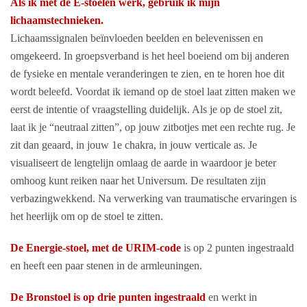
Als ik met de E-stoelen werk, gebruik ik mijn
lichaamstechnieken.
Lichaamssignalen beïnvloeden beelden en belevenissen en
omgekeerd. In groepsverband is het heel boeiend om bij anderen
de fysieke en mentale veranderingen te zien, en te horen hoe dit
wordt beleefd. Voordat ik iemand op de stoel laat zitten maken we
eerst de intentie of vraagstelling duidelijk. Als je op de stoel zit,
laat ik je “neutraal zitten”, op jouw zitbotjes met een rechte rug. Je
zit dan geaard, in jouw 1e chakra, in jouw verticale as. Je
visualiseert de lengtelijn omlaag de aarde in waardoor je beter
omhoog kunt reiken naar het Universum. De resultaten zijn
verbazingwekkend. Na verwerking van traumatische ervaringen is
het heerlijk om op de stoel te zitten.
De Energie-stoel, met de URIM-code
is op 2 punten ingestraald
en heeft een paar stenen in de armleuningen.
De Bronstoel is op drie punten ingestraald
en werkt in